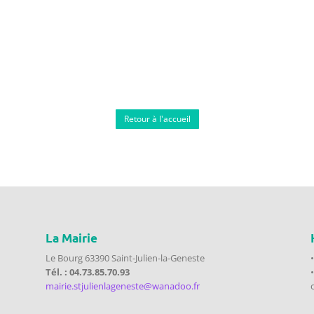
Retour à l'accueil
La Mairie
Le Bourg 63390 Saint-Julien-la-Geneste
Tél. : 04.73.85.70.93
mairie.stjulienlageneste@wanadoo.fr