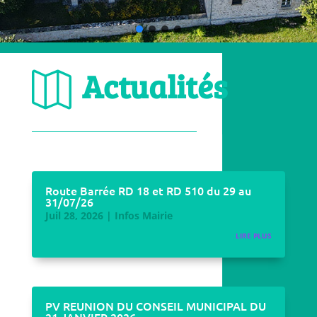
Actualités

Route Barrée RD 18 et RD 510 du 29 au
31/07/26
Juil 28, 2026
|
Infos Mairie
LIRE PLUS
PV REUNION DU CONSEIL MUNICIPAL DU