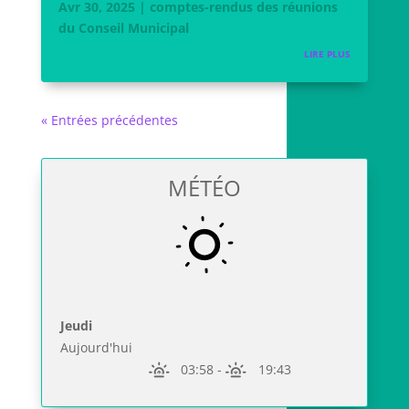
Avr 30, 2025
|
comptes-rendus des réunions
du Conseil Municipal
LIRE PLUS
« Entrées précédentes
MÉTÉO
Jeudi
Aujourd'hui
03:58
-
19:43